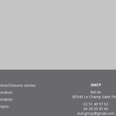
GMCP
trerie/Cloisons sèches
Bel Air
oration
85540 Le Champ Saint Pè
ovation
02 51 40 97 62
ropos
06 26 05 05 60
eurl.gmcp@gmail.com