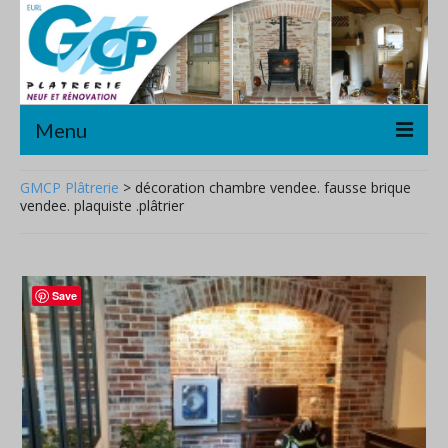
Menu
Accueil
GMCP Plâtrerie
>
décoration chambre vendee. fausse brique
vendee. plaquiste .plâtrier
Plâtrerie/Cloisons sèches
Décoration
Save
Rénovation
A propos
Contact