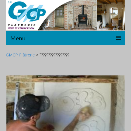
Menu
Accueil
GMCP Plâtrerie
>
?????????????????
Plâtrerie/Cloisons sèches
Décoration
Rénovation
A propos
Contact